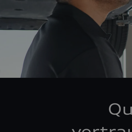
Qu
vertra