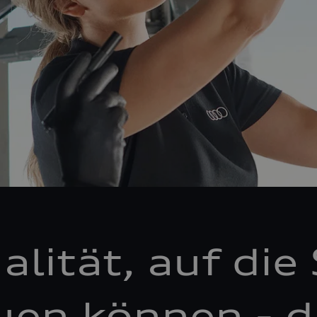
alität, auf die 
uen können - d